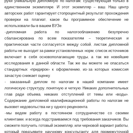
руки уникальную дипломную по налогам, существующая только в
единственном экземпляре. И этот экземпляр – ваш. Наш центр
авторских работ гарантирует стопроцентный результат прохождения
проверки на плагиат, какое бы программное обеспечение не
использовали бы в вашем ВУЗе.
-дипломная работа по налогооблажению безупречно
сбалансирована по всем показателям – теоретическая и
практическая части согласуется между собой, листаж дипломной
работы не выходит за рамки установленных норм, список источников
включает в себя основополагающие труды, а так же новейшие
исследования в данной области. Так же вы можете не опасаться
стандартных «придирок» к оформлению, из-за которых комиссия
зачастую снижает оценку.
- заказанный диплом по налогам в нашей компании имеет
логическую структуру, понятную и четкую. Никаких дополнительных
глав ради объема, никаких отступлений от темы или «воды».
Содержание дипломной квалификационной работы по налогам не
вызовет недовольства ни у одного рецензента.
-мы ведем работу в постоянном сотрудничестве со своими
клиентами, и всегда подстраиваемся под требования заказчиков. Вы
сможете получить готовый экземпляр, или черновой вариант работы,
который предъявите научному консультанту для промежуточной