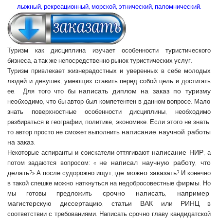
лыжный, рекреационный, морской, этнический, паломнический.
Туризм как дисциплина изучает особенности туристического
бизнеса, а так же непосредственно рынок туристических услуг.
Туризм привлекает жизнерадостных и уверенных в себе молодых
людей и девушек, умеющих ставить перед собой цель и достигать
написать диплом на заказ по туризму
ее. Для того что бы
необходимо, что бы автор был компетентен в данном вопросе. Мало
знать поверхностные особенности дисциплины, необходимо
разбираться в географии, политике, экономике. Если этого не знать,
написание научной работы
то автор просто не сможет выполнить
на заказ
.
написание НИР
Некоторые аспиранты и соискатели оттягивают
, а
не написал научную работу, что
потом задаются вопросом: «
делать?
где можно заказать
» А после судорожно ищут,
? И конечно
фирмы
в такой спешке можно наткнуться на недобросовестные
. Но
срочно написать, например,
мы готовы предложить
магистерскую диссертацию, статьи ВАК или РИНЦ
в
соответствии с требованиями. Написать срочно главу кандидатской