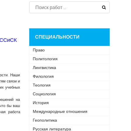
СПЕЦИАЛЬНОСТИ
и ССиСК
Право
Политология
Лингвистика
ости. Наши
Филология
тям связи и
Теология
их учебных
Социология
решений на
История
что бы ваш
Международные отношения
ная работа
Геополитика
Русская литература