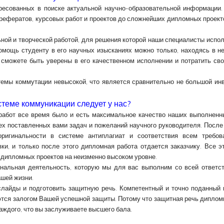
ресованных в поиске актуальной научно-образовательной информации
 рефератов, курсовых работ и проектов до сложнейших дипломных проект
ой и творческой работой, для решения которой наши специалисты испо
помощь студенту в его научных изысканиях можно только, находясь в 
сможете быть уверены в его качественном исполнении и потратить св
темы коммутации невысокой, что является сравнительно не большой ин
стеме коммуникации следует у нас?
абот все время было и есть максимальное качество наших выполненны
х поставленных вами задач и пожеланий научного руководителя. После
ригинальности в системе антиплагиат и соответствия всем требов
ки, и только после этого дипломная работа отдается заказчику. Все 
дипломных проектов на неизменно высоком уровне.
альная деятельность, которую мы для вас выполним со всей ответст
шей жизни.
слайды и подготовить защитную речь. Компетентный и точно поданный 
тся залогом Вашей успешной защиты. Потому что защитная речь диплом
каждого, что вы заслуживаете высшего бала.