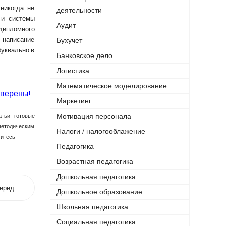
никогда не
деятельности
 и системы
Аудит
 дипломного
 написание
Бухучет
буквально в
Банковское дело
Логистика
Математическое моделирование
уверены!
Маркетинг
Мотивация персонала
тьи, готовые
методическим
Налоги / налогооблажение
титесь!
Педагогика
Возрастная педагогика
Дошкольная педагогика
еред
Дошкольное образование
Школьная педагогика
Социальная педагогика