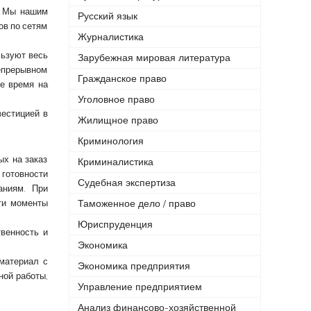
. Мы нашим
Русский язык
ов по сетям
Журналистика
льзуют весь
Зарубежная мировая литература
непрерывном
Гражданское право
ое время на
Уголовное право
вестицией в
Жилищное право
Криминология
х на заказ
Криминалистика
 готовности
Судебная экспертиза
аниям. При
эти моменты
Таможенное дело / право
Юриспруденция
венность и
Экономика
материал с
Экономика предприятия
ной работы,
Управление предприятием
Анализ финансово-хозяйственной