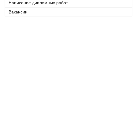
Написание дипломных работ
Вакансии
Телефоны:
+7 (926) 875 77 27
+7 (905) 758 66 44
© 2005 - 2023
Консалтинговый центр «ФРАКТАЛ».
Все права защищены.